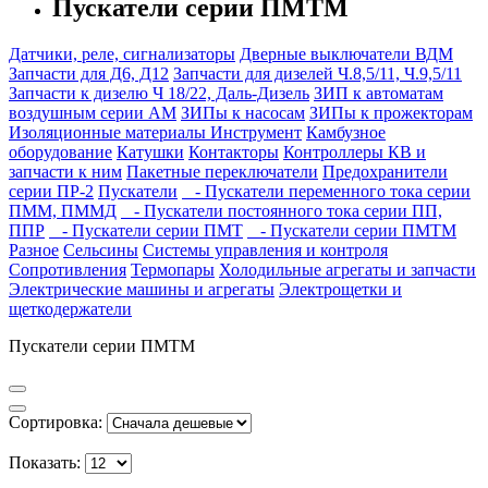
Пускатели серии ПМТМ
Датчики, реле, сигнализаторы
Дверные выключатели ВДМ
Запчасти для Д6, Д12
Запчасти для дизелей Ч.8,5/11, Ч.9,5/11
Запчасти к дизелю Ч 18/22, Даль-Дизель
ЗИП к автоматам
воздушным серии АМ
ЗИПы к насосам
ЗИПы к прожекторам
Изоляционные материалы
Инструмент
Камбузное
оборудование
Катушки
Контакторы
Контроллеры КВ и
запчасти к ним
Пакетные переключатели
Предохранители
серии ПР-2
Пускатели
- Пускатели переменного тока серии
ПММ, ПММД
- Пускатели постоянного тока серии ПП,
ППР
- Пускатели серии ПМТ
- Пускатели серии ПМТМ
Разное
Сельсины
Системы управления и контроля
Сопротивления
Термопары
Холодильные агрегаты и запчасти
Электрические машины и агрегаты
Электрощетки и
щеткодержатели
Пускатели серии ПМТМ
Сортировка:
Показать: