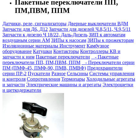
Пакетные переключатели ПП,
ПМ,ПВМ, ППМ
Датчики, реле, сигнализаторы
Дверные выключатели ВДМ
Запчасти для Д6, Д12
Запчасти для дизелей Ч.8,5/11, Ч.9,5/11
Запчасти к дизелю Ч 18/22, Даль-Дизель
ЗИП к автоматам
воздушным серии АМ
ЗИПы к насосам
ЗИПы к прожекторам
Изоляционные материалы
Инструмент
Камбузное
оборудование
Катушки
Контакторы
Контроллеры КВ и
запчасти к ним
Пакетные переключатели
- Пакетные
переключатели ПП, ПМ,ПВМ, ППМ
- Переключатели серии
ПМ (ПМФ-45, ПМФ-90, ПМВ, ПМВФ)
Предохранители
серии ПР-2
Пускатели
Разное
Сельсины
Системы управления
и контроля
Сопротивления
Термопары
Холодильные агрегаты
и запчасти
Электрические машины и агрегаты
Электрощетки
и щеткодержатели